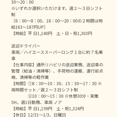
30〜20：00
※いずれか選択いただけます。週２〜３日シフト
制
［6：00〜8：00、18：00〜20：00の２時間は時
給163〜187円UP］
【時給】平 日1,140円 土・日・祝1,303円
送迎ドライバー
車両／ハイエーススーパーロング１台に約７名乗
車
【仕事内容】通所リハビリの送迎業務、送迎車の
管理（給油・清掃等）、手荷物の運搬、運行前点
検、清掃等の軽作業
【時間】①8：30〜10：30、15：30〜17：30 ※
両時間セット／週２〜３日シフト制
②10：00〜15：30 ※休憩30分・実働
5H。週1日勤務、車両 ノア
【時給】平 日1,159円 土・祝1,324円
【休日】12/31〜1/3、日曜日